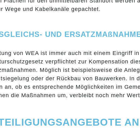
 Flächen für den unmittelbaren Standort werden 
ür Wege und Kabelkanäle gepachtet.
AUSGLEICHS- UND ERSATZMAßNAHM
htung von WEA ist immer auch mit einem Eingriff i
urschutzgesetz verpflichtet zur Kompensation dies
zmaßnahmen. Möglich ist beispielsweise die Anleg
tsiegelung oder der Rückbau von Bauwerken. In de
an, ob es entsprechende Möglichkeiten im Gemein
en die Maßnahmen um, verbleibt noch mehr Werts
ETEILIGUNGSANGEBOTE A