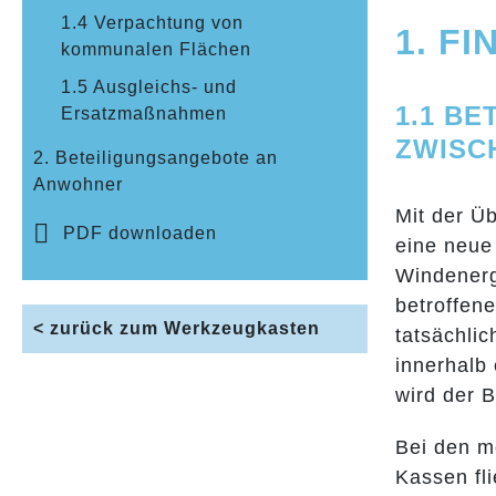
1.4 Verpachtung von
1. F
kommunalen Flächen
1.5 Ausgleichs- und
1.1 B
Ersatzmaßnahmen
ZWISC
2. Beteiligungsangebote an
Anwohner
Mit der Ü
PDF downloaden
eine neue
Windenerg
betroffen
< zurück zum Werkzeugkasten
tatsächli
innerhalb
wird der B
Bei den m
Kassen fl