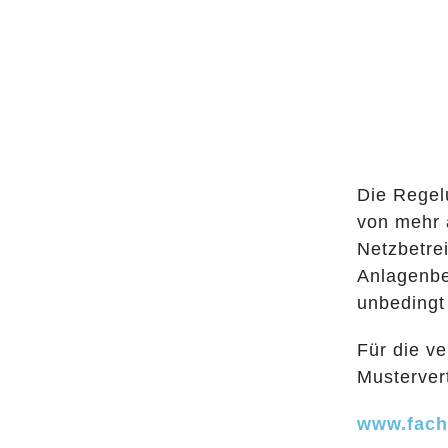
Die Regelu
von mehr 
Netzbetre
Anlagenbet
unbedingt
Für die v
Musterver
www.fach