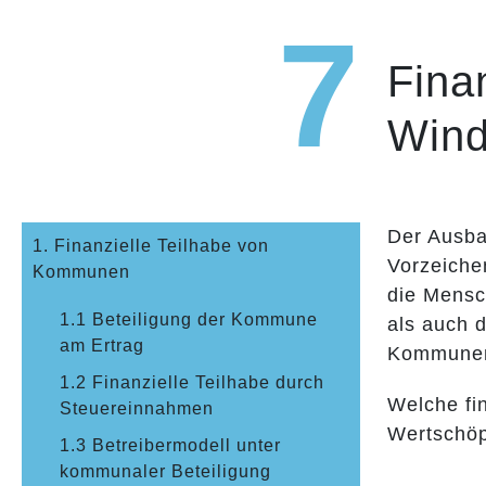
Zum
7
Inhalt
Fina
springen
Wind
Der Ausba
1. Finanzielle Teilhabe von
Vorzeiche
Kommunen
die Mensc
1.1 Beteiligung der Kommune
als auch d
am Ertrag
Kommunen 
1.2 Finanzielle Teilhabe durch
Welche fi
Steuereinnahmen
Wertschöp
1.3 Betreibermodell unter
kommunaler Beteiligung