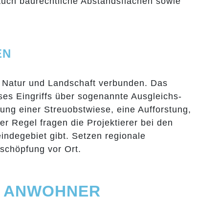
auch baurechtliche Abstandsflächen sowie
EN
n Natur und Landschaft verbunden. Das
es Eingriffs über sogenannte Ausgleichs-
ung einer Streuobstwiese, eine Aufforstung,
r Regel fragen die Projektierer bei den
degebiet gibt. Setzen regionale
chöpfung vor Ort.
N ANWOHNER