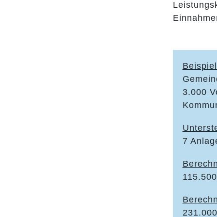
Leistungs
Einnahmen
Beispiel
Gemeind
3.000 V
Kommune
Unterst
7 Anlag
Berechn
115.500
Berechn
231.000