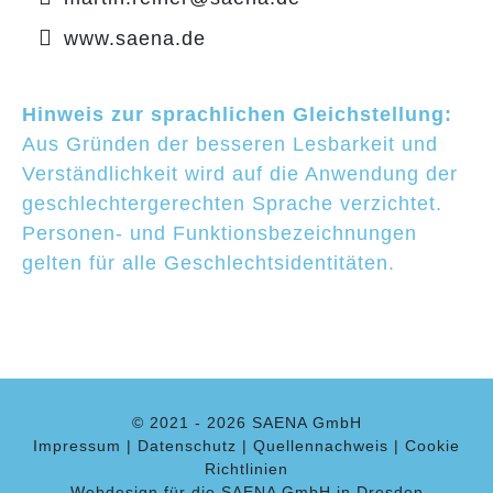
www.saena.de
Hinweis zur sprachlichen Gleichstellung:
Aus Gründen der besseren Lesbarkeit und
Verständlichkeit wird auf die Anwendung der
geschlechtergerechten Sprache verzichtet.
Personen- und Funktionsbezeichnungen
gelten für alle Geschlechtsidentitäten.
© 2021 -
2026 SAENA GmbH
Impressum
|
Datenschutz
|
Quellennachweis
|
Cookie
Richtlinien
Webdesign für die SAENA GmbH in Dresden