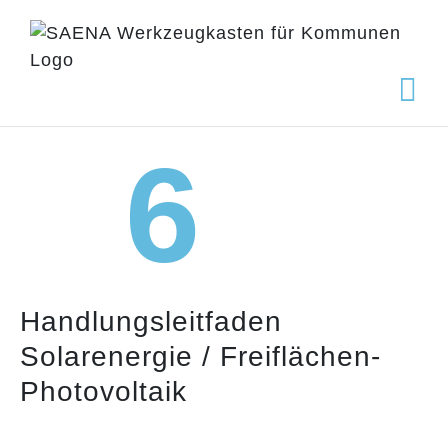
Zum
Inhalt
springen
6
Handlungsleitfaden
Solarenergie / Freiflächen-
Photovoltaik